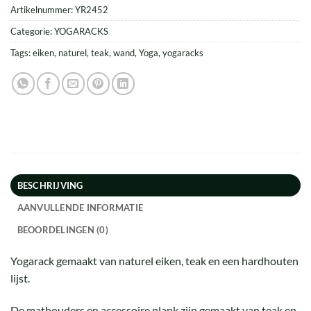
Artikelnummer:
YR2452
Categorie:
YOGARACKS
Tags:
eiken
,
naturel
,
teak
,
wand
,
Yoga
,
yogaracks
BESCHRIJVING
AANVULLENDE INFORMATIE
BEOORDELINGEN (0)
Yogarack gemaakt van naturel eiken, teak en een hardhouten
lijst.
De mathouders en accessoire plank zijn gemaakt van teak en