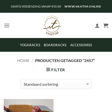
Ga
GRATIS VERZENDING VANAF €50.00
WWW.VANTIM.ONLINE
naar
inhoud
YOGARACKS
BOARDRACKS
ACCESSOIRES
HOME
/
PRODUCTEN GETAGGED “2457”
FILTER